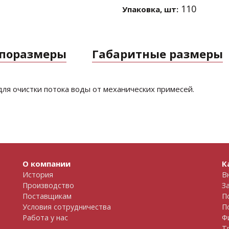
110
Упаковка, шт:
ипоразмеры
Габаритные размеры
для очистки потока воды от механических примесей.
О компании
К
История
В
Производство
З
Поставщикам
П
Условия сотрудничества
П
Работа у нас
Ф
Т