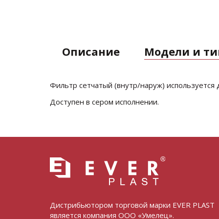
Описание
Модели и т
Фильтр сетчатый (внутр/наруж) используется 
Доступен в сером исполнении.
Дистрибьютором торговой марки EVER PLAST
является компания ООО «Умелец».