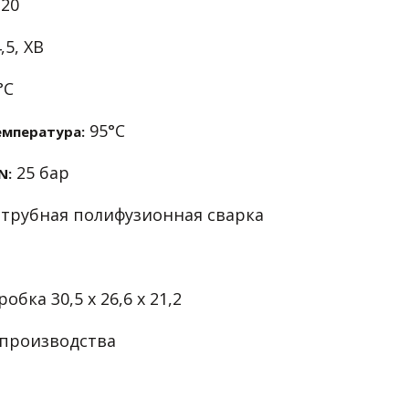
20
,5, ХВ
°С
95°С
емпература:
25 бар
N:
трубная полифузионная сварка
бка 30,5 х 26,6 х 21,2
 производства