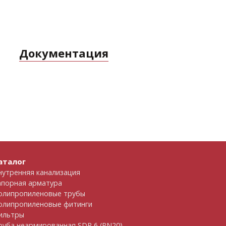
Документация
аталог
нутренняя канализация
апорная арматура
олипропиленовые трубы
олипропиленовые фитинги
ильтры
руба неармированная SDR 6 (PN20)